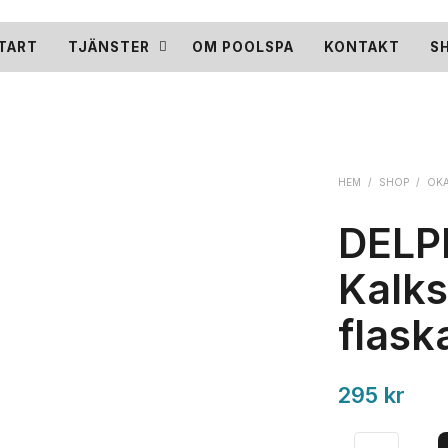
TART
TJÄNSTER
OM POOLSPA
KONTAKT
S
HEM
/
SHOP
/
OKA
DELP
Kalkst
flask
295
kr