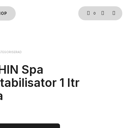
0
HOP
TEGORISERAD
HIN Spa
abilisator 1 ltr
a