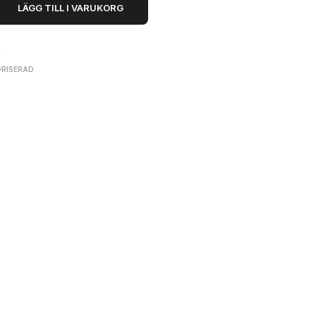
LÄGG TILL I VARUKORG
1
RISERAD
275
kr
LÄGG TILL I VARUKORG