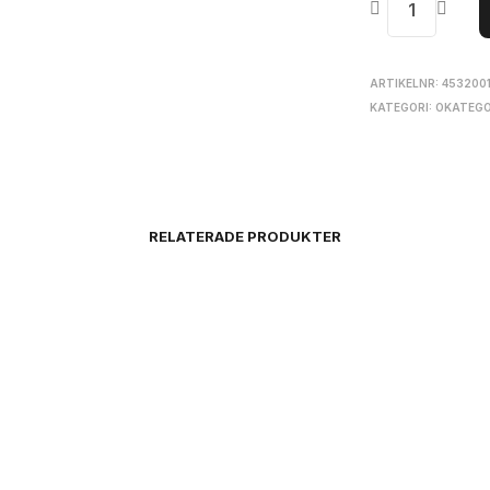
ARTIKELNR:
453200
KATEGORI:
OKATEGO
RELATERADE PRODUKTER
1 950
kr
1 150
kr
LÄGG TILL I VARUKORG
LÄGG TILL I VARUKORG