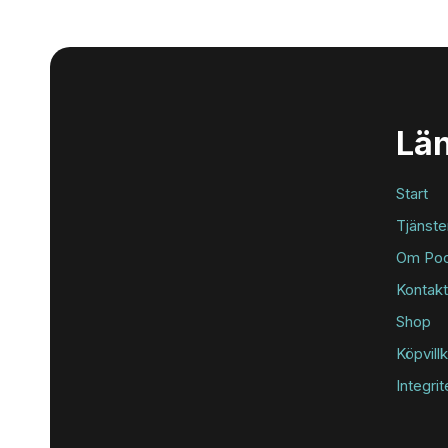
Lä
Start
Tjänste
Om Poo
Kontakt
Shop
Köpvill
Integri