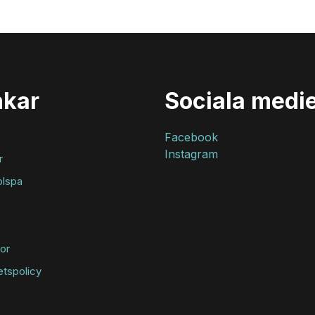
nkar
Sociala medi
Facebook
Instagram
r
lspa
kor
tetspolicy